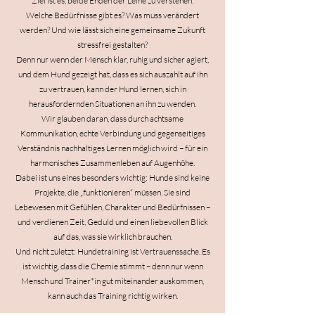
Ziel ist es, beide Enden der Leine zu verstehen:
Welche Bedürfnisse gibt es? Was muss verändert
werden? Und wie lässt sich eine gemeinsame Zukunft
stressfrei gestalten?
Denn nur wenn der Mensch klar, ruhig und sicher agiert,
und dem Hund gezeigt hat, dass es sich auszahlt auf ihn
zu vertrauen, kann der Hund lernen, sich in
herausfordernden Situationen an ihn zu wenden.
Wir glauben daran, dass durch achtsame
Kommunikation, echte Verbindung und gegenseitiges
Verständnis nachhaltiges Lernen möglich wird – für ein
harmonisches Zusammenleben auf Augenhöhe.
​Dabei ist uns eines besonders wichtig: Hunde sind keine
Projekte, die „funktionieren“ müssen. Sie sind
Lebewesen mit Gefühlen, Charakter und Bedürfnissen –
und verdienen Zeit, Geduld und einen liebevollen Blick
auf das, was sie wirklich brauchen.
Und nicht zuletzt: Hundetraining ist Vertrauenssache. Es
ist wichtig, dass die Chemie stimmt – denn nur wenn
Mensch und Trainer*in gut miteinander auskommen,
kann auch das Training richtig wirken.