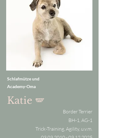
Schlafmütze und
Academy-Oma
Katie 🪽
Border Terrier
BH-1, AG-1
Trick-Training, Agility, u.v.m.
03.03.2010 - 03.12.2025