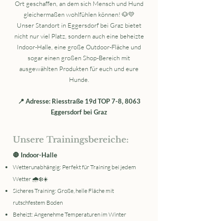
Ort geschaffen, an dem sich Mensch und Hund
gleichermaßen wohlfühlen können! 🐶💛
Unser Standort in Eggersdorf bei Graz bietet
nicht nur viel Platz, sondern auch eine beheizte
Indoor-Halle, eine große Outdoor-Fläche und
sogar einen großen Shop-Bereich mit
ausgewählten Produkten für euch und eure
Hunde.
📍 Adresse: Riesstraße 19d TOP 7-8, 8063
Eggersdorf bei Graz​
Unsere Trainingsbereiche:
🛑 Indoor-Halle
Wetterunabhängig: Perfekt für Training bei jedem
Wetter 🌧️❄️☀️
Sicheres Training: Große, helle Fläche mit
rutschfestem Boden
Beheizt: Angenehme Temperaturen im Winter