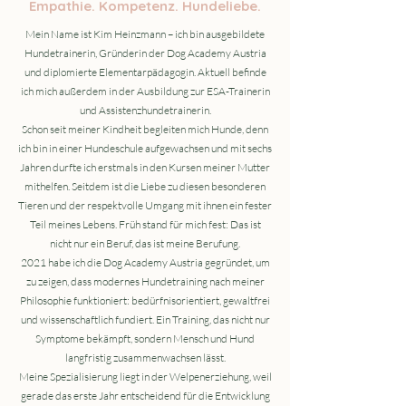
Empathie. Kompetenz. Hundeliebe.
Mein Name ist Kim Heinzmann – ich bin ausgebildete
Hundetrainerin, Gründerin der Dog Academy Austria
und diplomierte Elementarpädagogin. Aktuell befinde
ich mich außerdem in der Ausbildung zur ESA-Trainerin
und Assistenzhundetrainerin.
Schon seit meiner Kindheit begleiten mich Hunde, denn
ich bin in einer Hundeschule aufgewachsen und mit sechs
Jahren durfte ich erstmals in den Kursen meiner Mutter
mithelfen. Seitdem ist die Liebe zu diesen besonderen
Tieren und der respektvolle Umgang mit ihnen ein fester
Teil meines Lebens. Früh stand für mich fest: Das ist
nicht nur ein Beruf, das ist meine Berufung.
2021 habe ich die Dog Academy Austria gegründet, um
zu zeigen, dass modernes Hundetraining nach meiner
Philosophie funktioniert: bedürfnisorientiert, gewaltfrei
und wissenschaftlich fundiert. Ein Training, das nicht nur
Symptome bekämpft, sondern Mensch und Hund
langfristig zusammenwachsen lässt.
Meine Spezialisierung liegt in der Welpenerziehung, weil
gerade das erste Jahr entscheidend für die Entwicklung