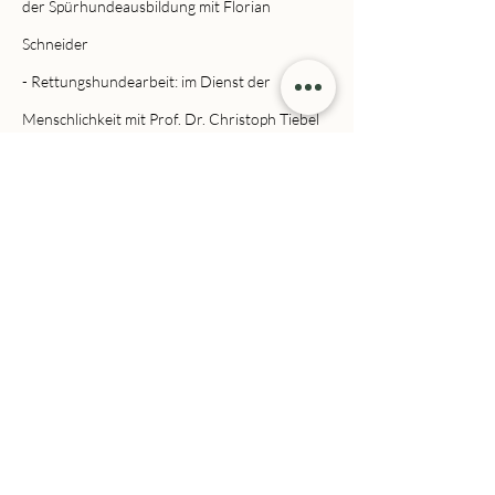
der Spürhundeausbildung mit Florian
Schneider
- Rettungshundearbeit: im Dienst der
Menschlichkeit mit Prof. Dr. Christoph Tiebel
- Lauern: Warum Hunde sich bei Begrüßung
hinlegen mit Christiane Jacobs
- Problemverhalten lösen: So fängst du an mit
Dr. Nicole Pfaller-Sadovsky
- Hunderassen, Rassehunde: Unterschiede
und Gemeinsamkeiten mit Gerd Leder
- Die Persönlichkeit unserer Hunde mit Marco
Ladermann
- Angsthunde: Wie du ihnen hilfst, ihr Leben
zu meistern mit Maria Hense