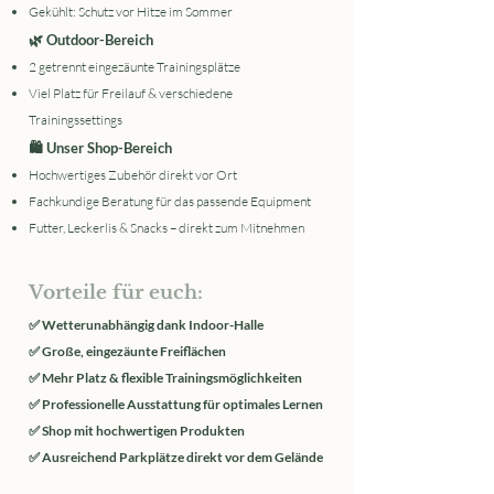
Gekühlt: Schutz vor Hitze im Sommer
🌿 Outdoor-Bereich
2 getrennt eingezäunte Trainingsplätze
Viel Platz für Freilauf & verschiedene
Trainingssettings
🛍️ Unser Shop-Bereich
Hochwertiges Zubehör direkt vor Ort
Fachkundige Beratung für das passende Equipment
Futter, Leckerlis & Snacks – direkt zum Mitnehmen
Vorteile für euch:
✅ Wetterunabhängig dank Indoor-Halle
✅ Große, eingezäunte Freiflächen
✅ Mehr Platz & flexible Trainingsmöglichkeiten
✅ Professionelle Ausstattung für optimales Lernen
✅ Shop mit hochwertigen Produkten
✅ Ausreichend Parkplätze direkt vor dem Gelände