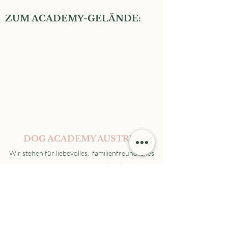
ZUM ACADEMY-GELÄNDE:
DOG ACADEMY AUSTRIA
Wir stehen für liebevolles, familienfreundliches
und faires Hundetraining - für alle Altersstufen
und Rassen. Im Mittelpunkt steht für uns die
individuelle Begleitung von Mensch & Hund, bei
der die Beziehung zueinander immer an erster
Stelle steht. Wir arbeiten bindungs- und