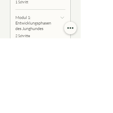
.
1 Schritt
Modul 1:
Entwicklungsphasen
des Junghundes
.
2 Schritte
Modul 2:
Herausforderungen in
der Erziehung
.
5 Schritte
Mehr laden
Programmleiter