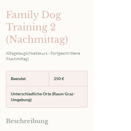
Family Dog
Training 2
(Nachmittag)
Alltagstauglichkeitskurs - Fortgeschrittene
(Nachmittag)
250
Euro
Beendet
B
250 €
e
e
Unterschiedliche Orte (Raum Graz-
n
Umgebung)
d
e
t
Beschreibung