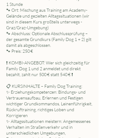
1 Stunde
🐾 Ort: Mischung aus Training am Academy-
Gelände und gezielten Alltagssituationen (wir
sind in diesem Kurs großteils unterwegs -
Graz/Graz-Umgebung)
🐾 Abschluss: Optionale Abschlussprüfung –
der gesamte Grundkurs (Family Dog 1 + 2) gilt
damit als abgeschlossen.
🐾 Preis: 250 €
❗️ KOMBI-ANGEBOT: Wer sich gleichzeitig für
Family Dog 1 und 2 anmeldet und direkt
bezahlt, zahlt nur 500 € statt 540 € ❗️
📋 KURSINHALTE – Family Dog Training:
✨ Erziehungskompetenzen: Bindungs- und
Vertrauensaufbau, Erlernen und Festigen
wichtiger Grundkommandos, Leinenführigkeit,
Rückruftraining, richtiges Loben und
Korrigieren
✨ Alltagssituationen meistern: Angemessenes
Verhalten im Straßenverkehr und in
unterschiedlichen Umgebungen,