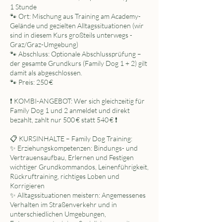
1 Stunde
🐾 Ort: Mischung aus Training am Academy-
Gelände und gezielten Alltagssituationen (wir
sind in diesem Kurs großteils unterwegs -
Graz/Graz-Umgebung)
🐾 Abschluss: Optionale Abschlussprüfung –
der gesamte Grundkurs (Family Dog 1 + 2) gilt
damit als abgeschlossen.
🐾 Preis: 250 €
❗️ KOMBI-ANGEBOT: Wer sich gleichzeitig für
Family Dog 1 und 2 anmeldet und direkt
bezahlt, zahlt nur 500 € statt 540 € ❗️
📋 KURSINHALTE – Family Dog Training:
✨ Erziehungskompetenzen: Bindungs- und
Vertrauensaufbau, Erlernen und Festigen
wichtiger Grundkommandos, Leinenführigkeit,
Rückruftraining, richtiges Loben und
Korrigieren
✨ Alltagssituationen meistern: Angemessenes
Verhalten im Straßenverkehr und in
unterschiedlichen Umgebungen,