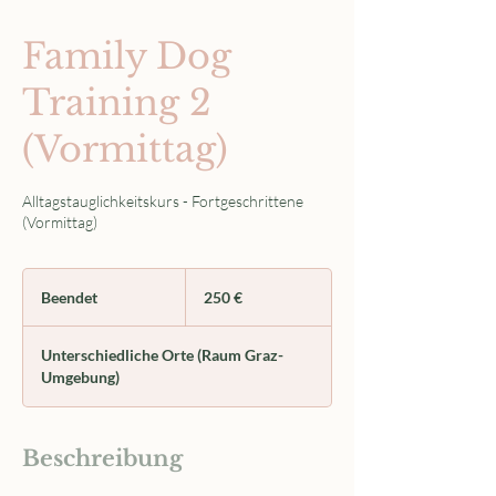
Family Dog
Training 2
(Vormittag)
Alltagstauglichkeitskurs - Fortgeschrittene
(Vormittag)
250
Euro
Beendet
B
250 €
e
e
Unterschiedliche Orte (Raum Graz-
n
Umgebung)
d
e
t
Beschreibung