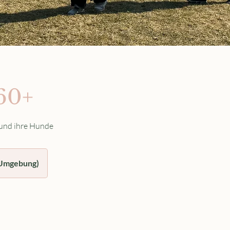
60+
 und ihre Hunde
-Umgebung)