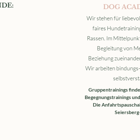
DE:
DOG ACA
Wir stehen für liebevo
faires Hundetraining
Rassen. Im Mittelpunkt 
Begleitung von Me
Beziehung zueinander 
Wir arbeiten bindungs-
selbstverst
Gruppentrainings find
Begegnungstrainings und 
Die Anfahrtspauschale
Seiersberg