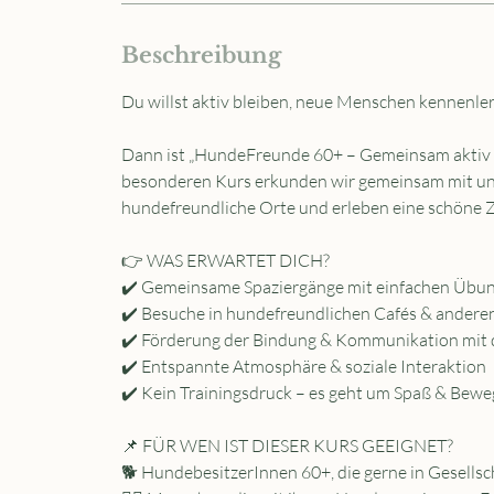
Beschreibung
Du willst aktiv bleiben, neue Menschen kennenl
Dann ist „HundeFreunde 60+ – Gemeinsam aktiv bl
besonderen Kurs erkunden wir gemeinsam mit u
hundefreundliche Orte und erleben eine schöne Ze
👉 WAS ERWARTET DICH?
✔️ Gemeinsame Spaziergänge mit einfachen Übu
✔️ Besuche in hundefreundlichen Cafés & ander
✔️ Förderung der Bindung & Kommunikation mit
✔️ Entspannte Atmosphäre & soziale Interaktion
✔️ Kein Trainingsdruck – es geht um Spaß & Bew
📌 FÜR WEN IST DIESER KURS GEEIGNET?
🐕 HundebesitzerInnen 60+, die gerne in Gesellsch