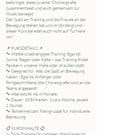
beibringst, diese zu einer Choreografie
zusammenfasst und euch gemeinsam zur
Musik bewegst.
Der Spaß am Training und die Freude an der
Bewegung stehen bei uns im Vordergrund -
dieser Kurs bereitet euch nicht auf Turniere
vor!
📌 KURSDETAILS 📌
🐾 Wetterunabhängiges Training: Egal ob
Sonne, Regen oder Kälte – das Training findet
flexibel in unserer Halle oder draußen statt.
🐾 Geeignet für: Alle, die Spaß an Bewegung
haben - Egal ob Anfänger oder
Fortgeschrittene (die Choreografie wird an die
Teams angepasst)
🐾 Altersstufe: Ab 6 Monate
🐾 Dauer: 10 Einheiten, 1x pro Woche, jeweils
1 Stunde.
🐾 Teilnehmerzahl: Kleingruppe für individuelle
Betreuung.
📋 KURSINHALTE 📋
✨ Trick-Training Grundlagen: Wie bringe ich