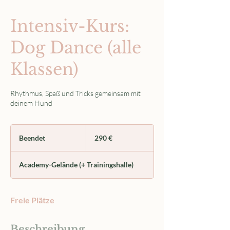
Intensiv-Kurs:
Dog Dance (alle
Klassen)
Rhythmus, Spaß und Tricks gemeinsam mit
deinem Hund
290
Euro
Beendet
B
290 €
e
e
Academy-Gelände (+ Trainingshalle)
n
d
e
Freie Plätze
t
Beschreibung