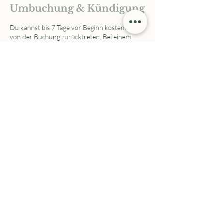
Umbuchung & Kündigung
Du kannst bis 7 Tage vor Beginn kostenfrei
von der Buchung zurücktreten. Bei einem
Rücktritt weniger als 7 Tage vor Beginn
werden 50% der Gebühr fällig. Bei
Nichterscheinen wird der gesamte
Servicebetrag in Rechnung gestellt, da wir
deinen Platz nicht anderweitig vergeben
können. Die Stornierung einer Buchung muss
schriftlich oder per E-Mail erfolgen. Vielen
Dank für dein Verständnis!
Mit dieser Buchung stimmst du etwaigen
Kursinfos, unserer Geländeordnung, der
Datenschutzrichtlinie und den AGBs zu.
Weiters erlaubst du uns, im Training
aufgenommene, Fotos und Videos in sozialen
Netzwerken zu teilen und für Werbezwecke
zu nutzen.
"Dog Academy VIP" gilt für alle dort
angeführten Kurse.