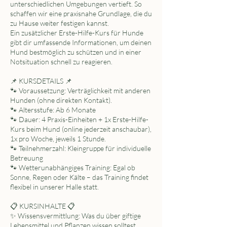
unterschiedlichen Umgebungen vertieft. So
schaffen wir eine praxisnahe Grundlage, die du
zu Hause weiter festigen kannst.
Ein zusätzlicher Erste-Hilfe-Kurs für Hunde
gibt dir umfassende Informationen, um deinen
Hund bestmöglich zu schützen und in einer
Notsituation schnell zu reagieren.
📌 KURSDETAILS 📌
🐾 Voraussetzung: Verträglichkeit mit anderen
Hunden (ohne direkten Kontakt).
🐾 Altersstufe: Ab 6 Monate
🐾 Dauer: 4 Praxis-Einheiten + 1x Erste-Hilfe-
Kurs beim Hund (online jederzeit anschaubar),
1x pro Woche, jeweils 1 Stunde.
🐾 Teilnehmerzahl: Kleingruppe für individuelle
Betreuung
🐾 Wetterunabhängiges Training: Egal ob
Sonne, Regen oder Kälte – das Training findet
flexibel in unserer Halle statt.
📋 KURSINHALTE 📋
✨ Wissensvermittlung: Was du über giftige
Lebensmittel und Pflanzen wissen solltest.