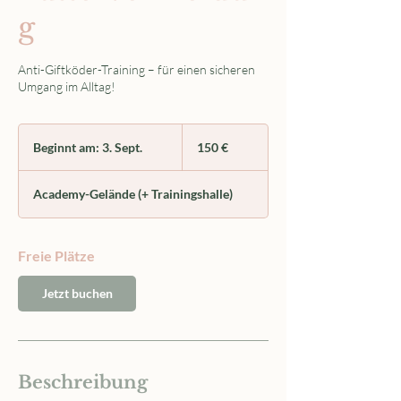
g
Anti-Giftköder-Training – für einen sicheren
Umgang im Alltag!
150
Euro
Beginnt am: 3. Sept.
B
150 €
e
g
Academy-Gelände (+ Trainingshalle)
i
n
n
Freie Plätze
t
a
m
Jetzt buchen
:
3
.
S
Beschreibung
e
p