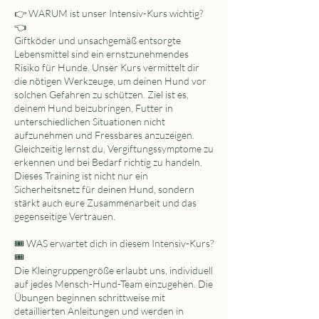
t
👉 WARUM ist unser Intensiv-Kurs wichtig?
.
👈
Giftköder und unsachgemäß entsorgte
Lebensmittel sind ein ernstzunehmendes
Risiko für Hunde. Unser Kurs vermittelt dir
die nötigen Werkzeuge, um deinen Hund vor
solchen Gefahren zu schützen. Ziel ist es,
deinem Hund beizubringen, Futter in
unterschiedlichen Situationen nicht
aufzunehmen und Fressbares anzuzeigen.
Gleichzeitig lernst du, Vergiftungssymptome zu
erkennen und bei Bedarf richtig zu handeln.
Dieses Training ist nicht nur ein
Sicherheitsnetz für deinen Hund, sondern
stärkt auch eure Zusammenarbeit und das
gegenseitige Vertrauen.
🎟️ WAS erwartet dich in diesem Intensiv-Kurs?
🎟️
Die Kleingruppengröße erlaubt uns, individuell
auf jedes Mensch-Hund-Team einzugehen. Die
Übungen beginnen schrittweise mit
detaillierten Anleitungen und werden in