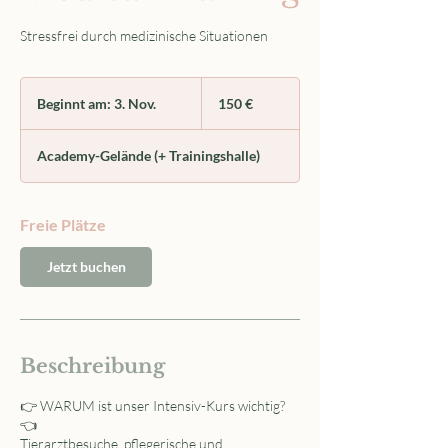
Stressfrei durch medizinische Situationen
150
Euro
Beginnt am: 3. Nov.
B
150 €
e
g
Academy-Gelände (+ Trainingshalle)
i
n
n
Freie Plätze
t
a
m
Jetzt buchen
:
3
.
N
Beschreibung
o
v
.
👉 WARUM ist unser Intensiv-Kurs wichtig?
👈
Tierarztbesuche, pflegerische und