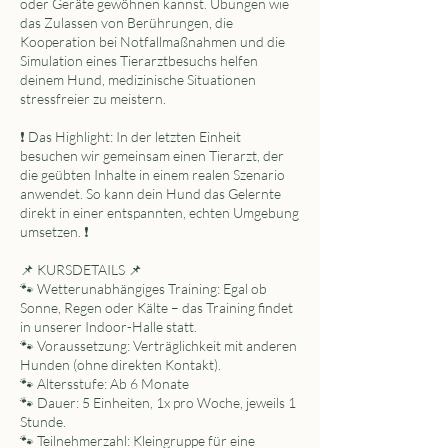
oder Geräte gewöhnen kannst. Übungen wie
das Zulassen von Berührungen, die
Kooperation bei Notfallmaßnahmen und die
Simulation eines Tierarztbesuchs helfen
deinem Hund, medizinische Situationen
stressfreier zu meistern.
❗️ Das Highlight: In der letzten Einheit
besuchen wir gemeinsam einen Tierarzt, der
die geübten Inhalte in einem realen Szenario
anwendet. So kann dein Hund das Gelernte
direkt in einer entspannten, echten Umgebung
umsetzen. ❗️
📌 KURSDETAILS 📌
🐾 Wetterunabhängiges Training: Egal ob
Sonne, Regen oder Kälte – das Training findet
in unserer Indoor-Halle statt.
🐾 Voraussetzung: Verträglichkeit mit anderen
Hunden (ohne direkten Kontakt).
🐾 Altersstufe: Ab 6 Monate
🐾 Dauer: 5 Einheiten, 1x pro Woche, jeweils 1
Stunde.
🐾 Teilnehmerzahl: Kleingruppe für eine